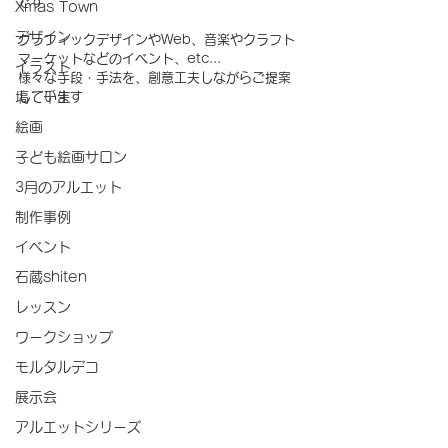
です
Xmas Town
デザイン
グラフィックデザインやWeb、音楽やクラフト
マーケットなどのイベント、etc...
イラスト
様々な手段・手法を、創意工夫しながらご提案
塙 千生
しています
絵画
子ども絵画サロン
3月のアルエット
制作事例
イベント
石蔵shiten
レッスン
ワークショップ
モルタルデコ
展示会
アルエットシリーズ