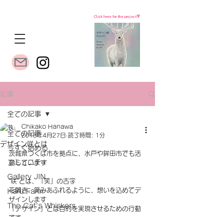
Click here for the project🔻
記事
全ての記事
Chikako Hanawa
全ての記事
2018年4月27日
読了時間: 1分
デザイン咲とは
今すぐ始める
茨城県つくば市を拠点に、水戸や鉾田市でも活
コミュニティ
動しています
Gallery JIN
“咲”とは、「笑」の古字
花開き、笑みあふれるように、想いを込めてデ
Haru Farm
ザインします
The Cat's Whiskers
「デザイン」とは目的を実現させるための行動