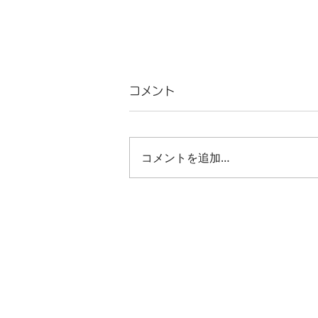
コメント
コメントを追加…
7月28日（日）【アイルラン
ド音楽コンサート】開催☘