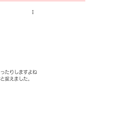
作事例
イベント
ズ
出店募集
思ったりしますよね
”と捉えました。