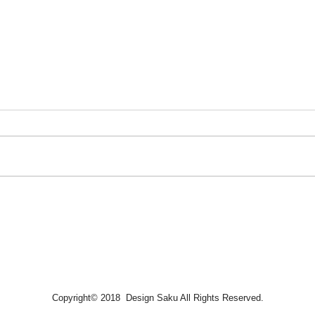
【7月のアルエット】 チャペ
ル＆ウェデイングレストラン
Baumで開催♣︎
Copyright© 2018 Design Saku All Rights Reserved.