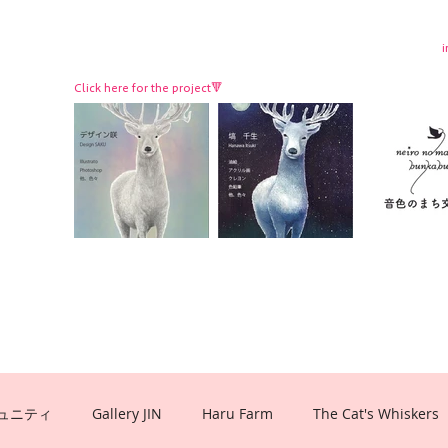
Click here for the project🔻
ュニティ
Gallery JIN
Haru Farm
The Cat's Whiskers