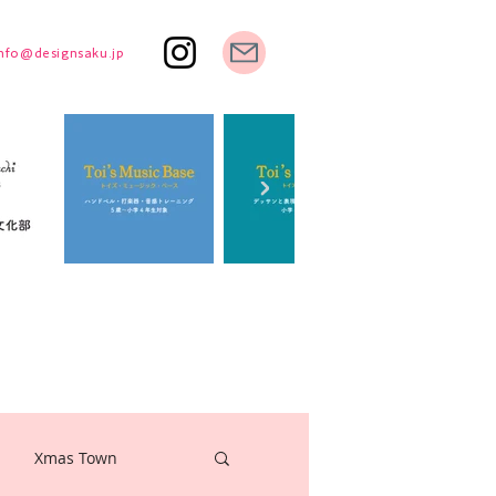
info@designsaku.jp
Xmas Town