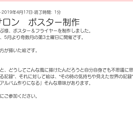
2019年4月17日
読了時間: 1分
千生
絵画
子ども絵画サロン
3月のアルエット
制
サロン ポスター制作
ぶ様、ポスター＆フライヤーを制作しました。
ークショップ
モルタルデコ
展示会
アルエットシリー
、5月より奇数月の第3土曜日に開催です。
方が描いた絵です。
と、どうしてこんな風に描けたんだろうと自分自身でも不思議に
る記録”、それに対して絵は、“その時の気持ちや見えた世界の記録
アルバム作りになる」そんな意味があります。
にご参加ください。