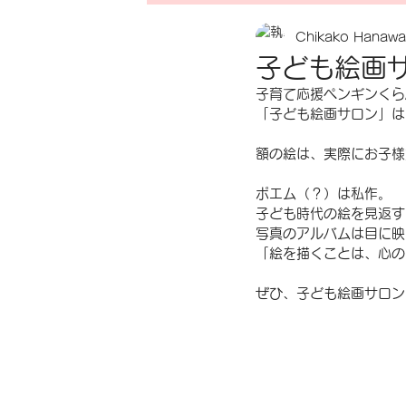
Chikako Hanawa
デザイン
イラスト
塙 
子ども絵画
子育て応援ペンギンくら
石蔵shiten
レッスン
ワ
「子ども絵画サロン」は
額の絵は、実際にお子様
ポエム（？）は私作。
子ども時代の絵を見返す
写真のアルバムは目に映
「絵を描くことは、心の
ぜひ、子ども絵画サロン