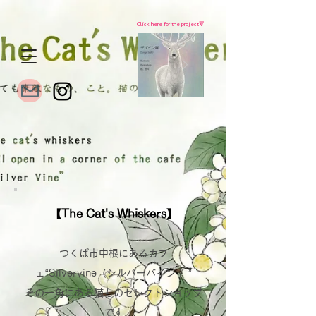
Click here for the project🔻
【The Cat's Whiskers】
つくば市中根にあるカフ
ェ“Silvervine（シルバーバイン ）”
その一角にある猫ものセレクトショップ
です