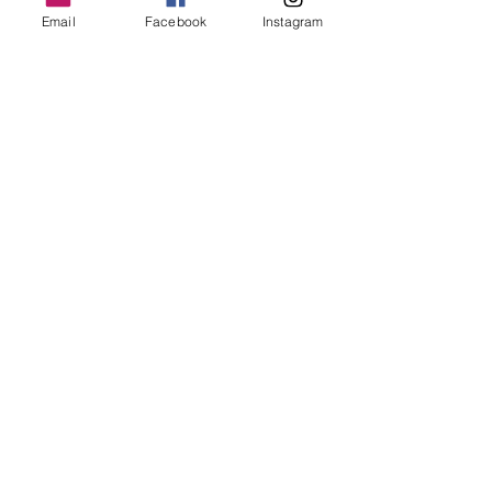
SUN
MON
TUE
WED
THU
FRI
SAT
Email
Facebook
Instagram