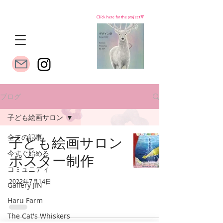
Click here for the project🔻
ブログ
子ども絵画サロン
全ての記事
子ども絵画サロン
今すぐ始める
ポスター制作
コミュニティ
2022年7月14日
Gallery JIN
Haru Farm
The Cat's Whiskers