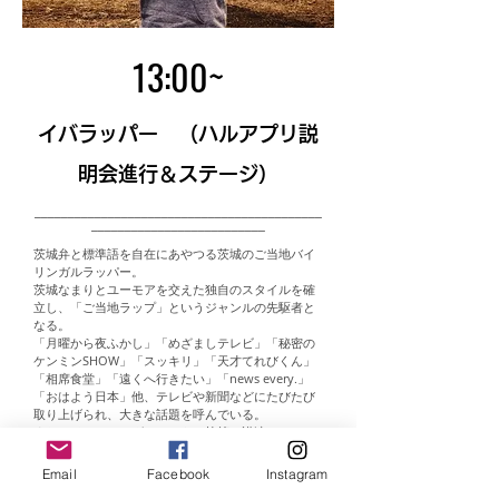
13:00~
イバラッパー （ハルアプリ説
明会進行＆ステージ）
___________________________________________
__________________________
茨城弁と標準語を自在にあやつる茨城のご当地バイ
リンガルラッパー。
茨城なまりとユーモアを交えた独自のスタイルを確
立し、「ご当地ラップ」というジャンルの先駆者と
なる。
「月曜から夜ふかし」「めざましテレビ」「秘密の
ケンミンSHOW」「スッキリ」「天才てれびくん」
「相席食堂」「遠くへ行きたい」「news every.」
「おはよう日本」他、テレビや新聞などにたびたび
取り上げられ、大きな話題を呼んでいる。
また、イバラキングとしても、執筆、講演、ラジオ
パーソナリティー、茨城弁グッズのデザインなど、
茨城をテーマに幅広く活動している。
Email
Facebook
Instagram