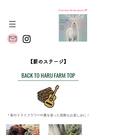
Click here for the project🔻
​【薪のステージ】
BACK TO HARU FARM TOP
＊薪やドライフラワーや藁を使った装飾もお楽しみに！