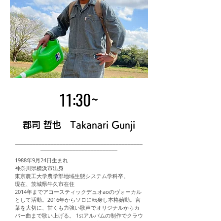
11:30~
郡司 哲也 Takanari Gunji
___________________________________________
__________________________
1988年9月24日生まれ
神奈川県横浜市出身
東京農工大学農学部地域生態システム学科卒。
現在、茨城県牛久市在住
2014年までアコースティックデュオaoのヴォーカル
として活動。2016年からソロに転身し本格始動。言
葉を大切に、甘くも力強い歌声でオリジナルからカ
バー曲まで歌い上げる。 1stアルバムの制作でクラウ