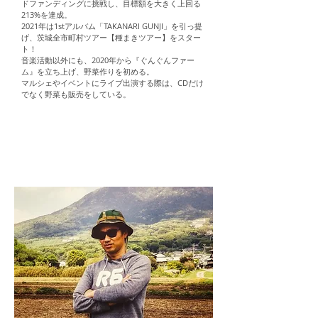
ドファンディングに挑戦し、目標額を大きく上回る
213%を達成。
2021年は1stアルバム「TAKANARI GUNJI」を引っ提
げ、茨城全市町村ツアー【種まきツアー】をスター
ト！
音楽活動以外にも、2020年から『ぐんぐんファー
ム』を立ち上げ、野菜作りを初める。
マルシェやイベントにライブ出演する際は、CDだけ
でなく野菜も販売をしている。