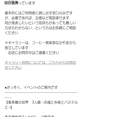
出店募集
咲が請負っています
基本的にはご利用者に貸し出す窓口のみです
が、必要であれば、企画など相談承ります
何か発表したいという気持ちがあっても難しい
方法もわからない、という方はお気軽にご相談
ください
※ギャラリーは、コーヒー倶楽部なかやまから
独立しています
　お店にお問合せはご遠慮ください
ギャラリー利用については、こちらからお問合
せください
●さっそく、イベントのご案内です
--------------------------------------------------------
-----
【曼荼羅の世界　3人展 ~点描と糸掛とパステル
と~】