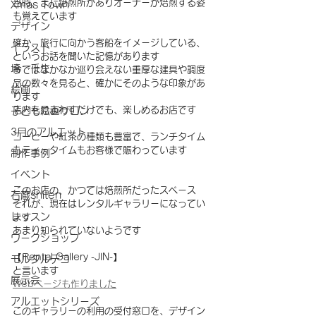
当時、まだ焙煎所がありオーナーが焙煎する姿
Xmas Town
も覚えています
デザイン
確か、旅行に向かう客船をイメージしている、
イラスト
というお話を聞いた記憶があります
塙 千生
今ではなかなか巡り会えない重厚な建具や調度
品の数々を見ると、確かにそのような印象があ
絵画
ります
店内を見まわすだけでも、楽しめるお店です
子ども絵画サロン
3月のアルエット
コーヒーや紅茶の種類も豊富で、ランチタイム
もティータイムもお客様で賑わっています
制作事例
イベント
このお店の、かつては焙煎所だったスペース
石蔵shiten
それが、現在はレンタルギャラリーになってい
レッスン
ます
あまり知られていないようです
ワークショップ
【Rental Gallery -JIN-】
モルタルデコ
と言います
展示会
Webページも作りました
アルエットシリーズ
このギャラリーの利用の受付窓口を、デザイン