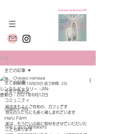
Click here for the project🔻
記事
全ての記事
Chikako Hanawa
全ての記事
2020年10月29日
読了時間: 2分
レンタルギャラリー -JIN-
今すぐ始める
更新日：
2021年6月12日
コミュニティ
皆さまもよくご存知の、カフェです
Gallery JIN
地元の人たちにも長く親しまれています
Haru Farm
実は、もうだいぶ前に取材をさせていただいた
The Cat's Whiskers
こともあります