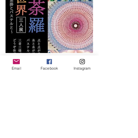
Email
Facebook
Instagram
galleryjin
gallery
Gallery JIN
すべて表示
最新記事