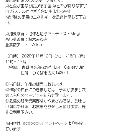
曼荼羅作家3人のグループ展です。
点と点が重なり広がる宇宙 糸と糸が織りなす宇
宙 パステルが混ざり合い生まれる宇宙
3者3様の宇宙のエネルギーを是非体感して下さ
い。
点描曼荼羅：地球と遊ぶアーティストMegi 
糸掛曼荼羅：鈴木みゆき 
曼荼羅アート：Ailsa
【日時】 2020年11月12日（木）〜16日（月） 
11時〜17時
【会場】 珈琲倶楽部なかやま内　Gallery Jin 
　　　　住所：つくば市古来1420-1
◎当日は、作品の販売も致します。 
◎作家の在廊につきましては、予定が決まり次
第こちらのページでお知らせ致します。 
◎会場の珈琲倶楽部なかやまさんでは、美味し
い珈琲や紅茶、お食事をお楽しみ頂けます。是
非ご利用下さい。
※内容は
Facebookイベントページ
より抜粋し
ています