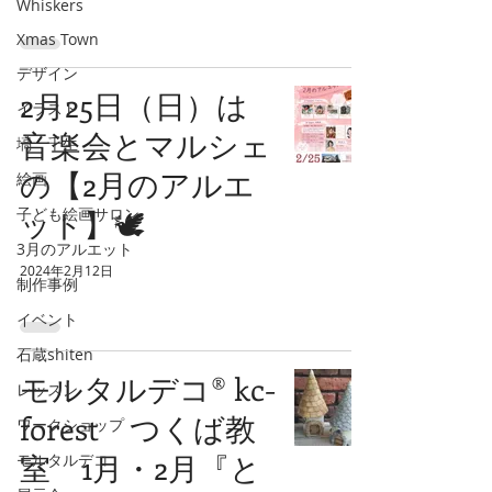
Whiskers
Xmas Town
デザイン
2月25日（日）は
イラスト
音楽会とマルシェ
塙 千生
の【2月のアルエ
絵画
子ども絵画サロン
ット】🕊
3月のアルエット
2024年2月12日
制作事例
イベント
石蔵shiten
モルタルデコ®️ kc-
レッスン
forest つくば教
ワークショップ
室 1月・2月『と
モルタルデコ