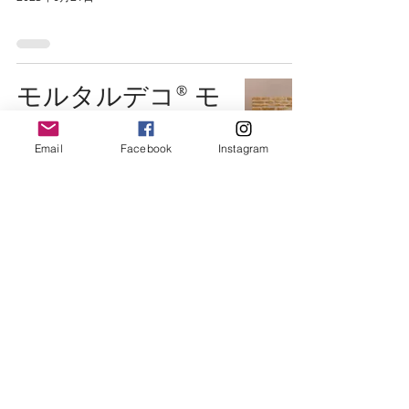
モルタルデコ®️ モ
ルタルデコ kc-
Email
Facebook
Instagram
forest つくば教
室 6月のテーマ
決定！
2023年6月1日
Digital
Watercollar