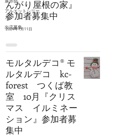
展示会
んがり屋根の家』
アルエットシリー
参加者募集中
ズ
出店募集
2024年1月11日
モルタルデコ®️ モ
ルタルデコ kc-
forest つくば教
室 10月『クリス
マス イルミネー
ション』参加者募
集中