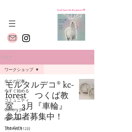
Click here for the project🔻
ブログ
ワークショップ
全ての記事
モルタルデコ®️ kc-
今すぐ始める
forest つくば教
コミュニティ
室 3月『車輪』
Gallery JIN
参加者募集中！
Haru Farm
The Cat's
2024年2月12日