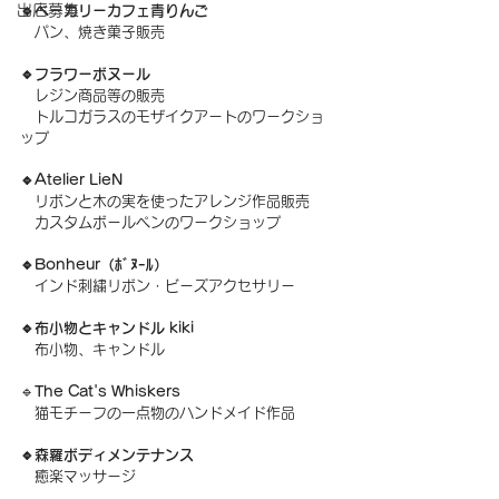
出店募集
🔹ベーカリーカフェ青りんご
　パン、焼き菓子販売
🔹フラワーボヌール
　レジン商品等の販売
　トルコガラスのモザイクアートのワークショ
ップ
🔹Atelier LieN
　リボンと木の実を使ったアレンジ作品販売
　カスタムボールペンのワークショップ
🔹Bonheur（ﾎﾞﾇｰﾙ）
　インド刺繍リボン・ビーズアクセサリー
🔹布小物とキャンドル kiki
　布小物、キャンドル
🔹
The Cat's Whiskers
　猫モチーフの一点物のハンドメイド作品
🔹森羅ボディメンテナンス
　癒楽マッサージ