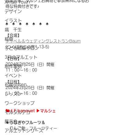
音楽会は、マルシェお買物で参加無料になるお
Xmas Town
得な特典付きです♪
デザイン
イラスト
​♣︎​　♣︎　♣︎​　♣︎​　♣︎　♣︎　♣︎
塙 千生
【会場】
絵画
チャペル＆ウェディングレストラン
Baum
(つくば市二の宮1-13-5)
子ども絵画サロン
3月のアルエット
【日程】
2024年2月25日（日）開催
制作事例
11：00～16：00
イベント
【日程】
石蔵shiten
2024年2月25日（日）開催
11：00～16：00
レッスン
ワークショップ
🐿️１F banquet ▶︎マルシェ
モルタルデコ
展示会
🔹うなぎやフルーツ＆
　りんご飴、フルーツティー
アルエットシリーズ