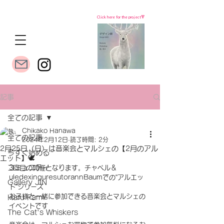
Click here for the project🔻
記事
全ての記事
Chikako Hanawa
全ての記事
2024年2月12日
読了時間: 2分
2月25日（日）は音楽会とマルシェの【2月のアル
今すぐ始める
エット】🕊
コミュニティ
3回目の開催となります。チャペル＆
uledexinguresutorannBaumでの“アルエッ
Gallery JIN
ト”シリーズ
お子様と一緒に参加できる音楽会とマルシェの
Haru Farm
イベントです
The Cat's Whiskers