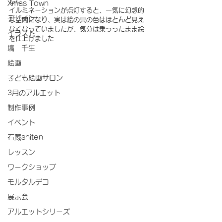
した
Xmas Town
イルミネーションが点灯すると、一気に幻想的
デザイン
な空間になり、実は絵の具の色はほとんど見え
なくなっていましたが、気分は乗っったまま絵
イラスト
を仕上げました
塙 千生
絵画
子ども絵画サロン
3月のアルエット
制作事例
イベント
石蔵shiten
レッスン
ワークショップ
モルタルデコ
展示会
アルエットシリーズ