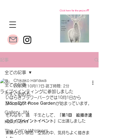
Click here for the project🔻
記事
全ての記事
Chikako Hanawa
全ての記事
2023年10月17日
読了時間: 2分
ライブペインティングに参加しました
今すぐ始める
いばらきフラワーパークでは10月1日から
コミュニティ
Moonlight Rose Garden
が始まっています。
Gallery JIN
そんな中、塙　千生として、
「第1回　絵描き達
のライブペイントイベント」
に出演しました
Haru Farm
The Cat's Whiskers
素晴らしい景色・空気の中、気持ちよく描きま