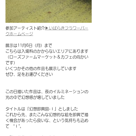
参加アーティスト紹介
▶︎いばらきフラワーパー
クホームページ
展示は11月6日（月）まで
こちらは入場料のかからないエリアにあります
（ローズファームマーケット＆カフェの向かい
です）
いくつかその他の作品も展示しています
ぜひ、足をお運びください
この日描いた作品は、夜のイルミネーションの
光の中で幻想感が増していました
タイトルは『幻想即興図-Ⅰ』としました
これから先、またこんな幻想的な絵を即興で描
く機会があったら良いな、という気持ちも込め
て　“Ⅰ”。