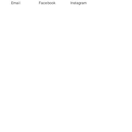
Email
Facebook
Instagram
絵画
ライブペインティング
アート
薔薇
ローズ
雪豹
幻想
動物画
花の絵
ロサ シノウィルソニー
ヒマラヤ
幻の青い花
塙 千生
絵画
イベント