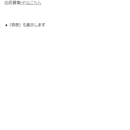
出店募集
HPはこちら
●『森想』も展示します