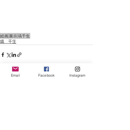
絵画
展示
塙千生
塙 千生
Email
Facebook
Instagram
すべて表示
最新記事