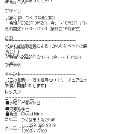
是非、足をお運びください
Xmas Town
デザイン
-----------------------------------------------
【第31回　つくば絵画会展】
イラスト
　会期／2022年9月2日（金）〜10月2日（日）
塙 千生
　時間／10:00～17:00（最終日15時まで）
絵画
-----------------------------------------------
【つくば絵画会員による「かわいいペットの展
子ども絵画サロン
覧会」】
3月のアルエット
　会期／2022年10月7日（金）～ 11月5日
（土）
制作事例
イベント
-----------------------------------------------
【この会期中：浅川松月社中「ミニチュア生け
石蔵shiten
花展」開催いたします】
レッスン
-----------------------------------------------
ワークショップ
■水曜・木曜定休日
■見学無料
モルタルデコ
■会場：Cloud Nine 
展示会
　　　　つくば市大角豆945 
　　　　TEL029-898-9019 
アルエットシリーズ
　　　　10:00〜17:00