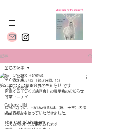
Click here for the project🔻
記事
全ての記事
Chikako Hanawa
全ての記事
2022年8月3日
読了時間: 1分
第31回つくば絵画会展のお知らせ です
今すぐ始める
所属する「つくば絵画会」の展示会のお知らせ
コミュニティ
です
Gallery JIN
DMハガキに、Hanawa Itsuki (塙　千生）の作
品『森想』を使っていただきました。
Haru Farm
The Cat's Whiskers
たくさんの作品が展示されます