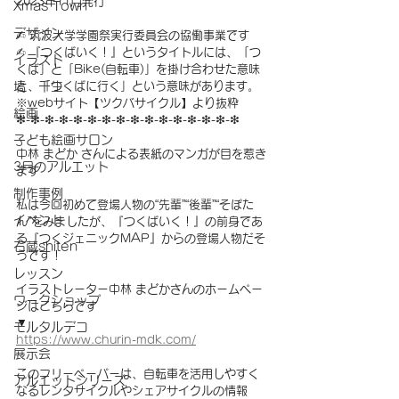
2023年11月発行
Xmas Town
デザイン
✍︎ 筑波大学学園祭実行委員会の協働事業です
✍︎ 『つくばいく！』というタイトルには、「つ
イラスト
くば」と「Bike(自転車)」を掛け合わせた意味
塙 千生
と、「つくばに行く」という意味があります。
※webサイト【ツクバサイクル】より抜粋
絵画
❇︎-❇︎-❇︎-❇︎-❇︎-❇︎-❇︎-❇︎-❇︎-❇︎-❇︎-❇︎-❇︎-❇︎-❇︎-❇︎
子ども絵画サロン
中林 まどか さんによる表紙のマンガが目を惹き
3月のアルエット
ます
制作事例
私は今回初めて登場人物の“先輩”“後輩”“そぽた
イベント
ん”をみましたが、『つくばいく！』の前身であ
る『つくジェニックMAP』からの登場人物だそ
石蔵shiten
うです！
レッスン
イラストレーター中林 まどかさんのホームペー
ワークショップ
ジはこちらです
▼
モルタルデコ
https://www.churin-mdk.com/
展示会
このフリーペーパーは、自転車を活用しやすく
アルエットシリーズ
なるレンタサイクルやシェアサイクルの情報