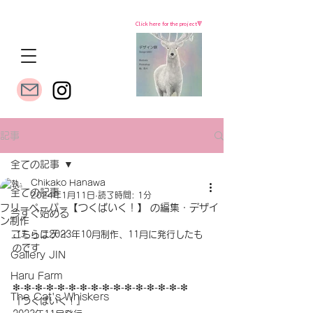
Click here for the project🔻
記事
全ての記事
Chikako Hanawa
全ての記事
2024年1月11日
読了時間: 1分
フリーペーパー【つくばいく！】 の編集・デザイ
今すぐ始める
ン制作
コミュニティ
こちらは2023年10月制作、11月に発行したも
のです
Gallery JIN
Haru Farm
❇︎-❇︎-❇︎-❇︎-❇︎-❇︎-❇︎-❇︎-❇︎-❇︎-❇︎-❇︎-❇︎-❇︎-❇︎-❇︎
The Cat's Whiskers
『つくばいく！』